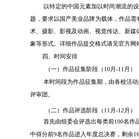
以特定的中国元素加以时尚潮流的
题，要求以国产美业品牌为载体，作品需有
术、摄影、影视及动画、视觉传达、新媒
象等形式。详细作品提交格式请见官方网
四
、
时间安排
（
一）作品征集阶段（
10
月
-
1
1
月）
本时间段为作品征集期，
由
各校活动
评审团。
（
二）作品评选阶段（
11
月
-
12
月）
首先由组委会评选出每类前
100
名作
中得分前
9
名作品进入年度总决赛，剩余
1