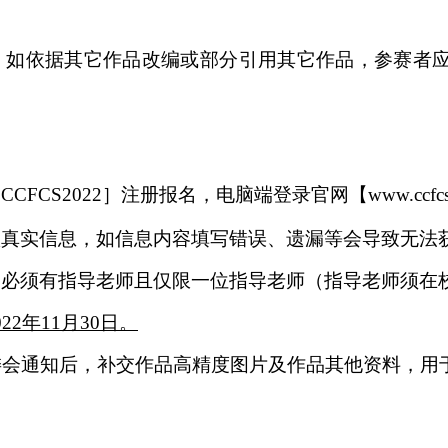
，如依据其它作品改编或部
分引用其它作品，参赛者
［
CCFCS2022］
注册报名，电脑端登录官网
【
www.ccfcs
项真实信息，如信息内容填
写错误、遗漏等会导致无法
，必须有指导老师且仅限一
位指导老师（指导老师须在
022
年
11
月
30
日。
委会通知后，补交作品高精
度图片及作品其他资料，用