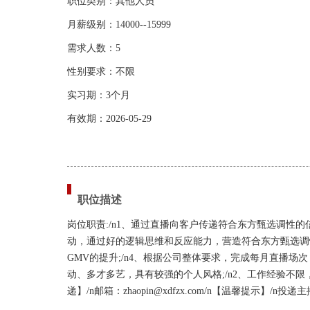
职位类别：其他人员
月薪级别：14000--15999
需求人数：5
性别要求：不限
实习期：3个月
有效期：2026-05-29
职位描述
岗位职责:/n1、通过直播向客户传递符合东方甄选调性的
动，通过好的逻辑思维和反应能力，营造符合东方甄选调
GMV的提升;/n4、根据公司整体要求，完成每月直播场
动、多才多艺，具有较强的个人风格;/n2、工作经验不
递】/n邮箱：zhaopin@xdfzx.com/n【温馨提示】