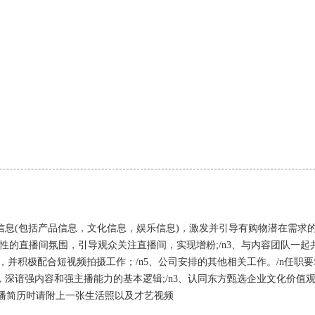
信息(包括产品信息，文化信息，娱乐信息)，激发并引导有购物潜在需求的
性的直播间氛围，引导观众关注直播间，实现增粉;/n3、与内容团队一
次，并积极配合短视频拍摄工作；/n5、公司安排的其他相关工作。/n任职要
限，深谙强内容和强主播能力的基本逻辑;/n3、认同东方甄选企业文化价
/n投递主播简历时请附上一张生活照以及才艺视频