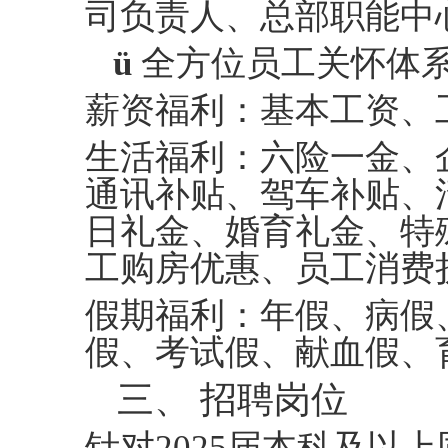
司负责人、总部职能中
ü
全方位员工关怀体
薪资福利：
基本工资、
生活福利：
六险一金、
通讯补贴、驾车补贴、
日
礼金
、婚育
礼金
、特
工购房优惠、员工消费
假期福利：
年假、病假
假、考试假、献血假、
三、
招聘岗位
针对
202
5
届本科及以上