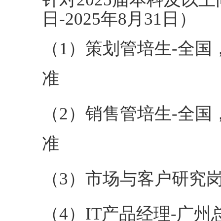
日-2025年
8
月
31
日）
（
1）
策划管培生
-全
准
（
2）销售
管培生
-全
准
（
3
）
市场与客户研究
（
4
）
I
T
产品经理
-广州