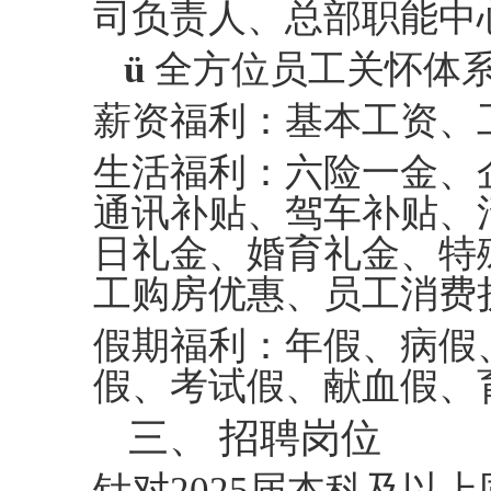
司负责人、总部职能中
ü
全方位员工关怀体
薪资福利：
基本工资、
生活福利：
六险一金、
通讯补贴、驾车补贴、
日
礼金
、婚育
礼金
、特
工购房优惠、员工消费
假期福利：
年假、病假
假、考试假、献血假、
三、
招聘岗位
针对
202
5
届本科及以上