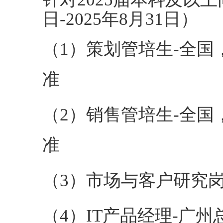
日-2025年
8
月
31
日）
（
1）
策划管培生
-全
准
（
2）销售
管培生
-全
准
（
3
）
市场与客户研究
（
4
）
I
T
产品经理
-广州