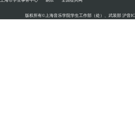
上海市学生事务中心
易班
全国征兵网
版权所有©上海音乐学院学生工作部（处）、武装部 沪音ICP